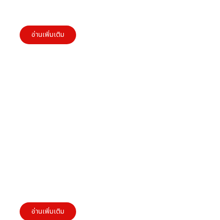
4 ปัจจัยเสี่ยงที่ทำให้ธุรกิจSME ล้มเหลว
อ่านเพิ่มเติม
Business Model Canvas คืออะไรและธุรกิจนำไป
ใช้งานอย่างไรเพื่อให้เกิดผลสำเร็จ
อ่านเพิ่มเติม