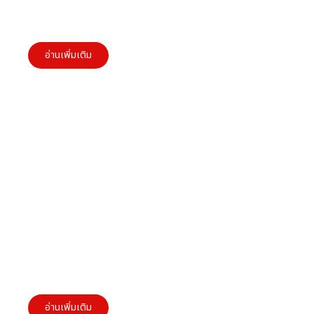
ความแตกต่างระหว่าง “ใบแจ้งหนี้ , Bill และ
Receipt”
อ่านเพิ่มเติม
แฟคตอริ่ง คืออะไร?
อ่านเพิ่มเติม