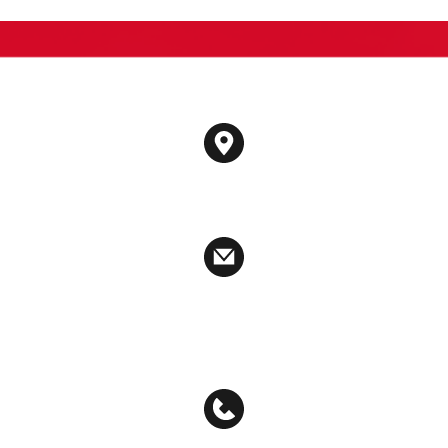
ติดต่อเรา
188 อาคารสปริงทาวเวอร์ ชั้น 12A ยูนิตที่ 6-10 ถนนพญาไท
แขวงทุ่งพญาไท เขตราชเทวี กรุงเทพมหานคร 10400
auditcommitee@airafactoring.co.th
ir_af@airafactoring.co.th
info@airafactoring.co.th
02-657-6222