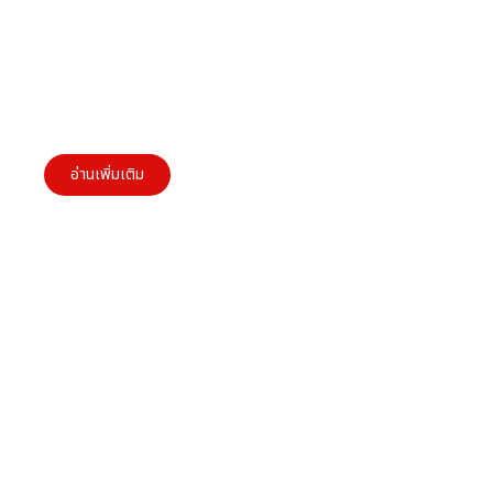
แก้เครดิตเสียยังไง ให้กลับมาดีอีกครั้ง
อ่านเพิ่มเติม