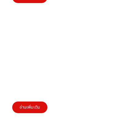
Brand Purpose และ ESG สิ่งที่ผู้ประกอบการ
SMEs ต้องรู้
อ่านเพิ่มเติม