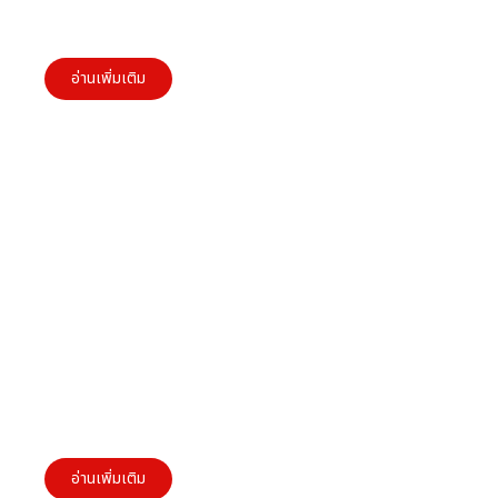
STP: หลักการตลาดที่ผู้ประกอบการ SMEs ต้องรู้
อ่านเพิ่มเติม
Five Forces Model ที่ผู้ประกอบการ SMEs ควรรู้
อ่านเพิ่มเติม