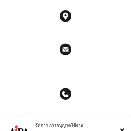
188 อาคารสปริงทาวเวอร์ ชั้น 12A ยูนิตที่ 6-10 ถนนพญาไท
แขวงทุ่งพญาไท เขตราชเทวี กรุงเทพมหานคร 10400
auditcommitee@airafactoring.co.th
ir_af@airafactoring.co.th
info@airafactoring.co.th
02-657-6222
02-657-6245
จัดการ การอนุญาตใช้งาน