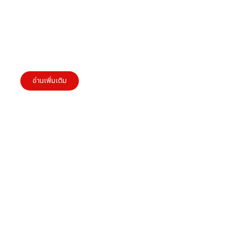
Cross-Cultural Marketing สำหรับผู้ประกอบการ
SMEs: ความท้าทายและโอกาสในการเติบโตในตลาด
โลก
อ่านเพิ่มเติม