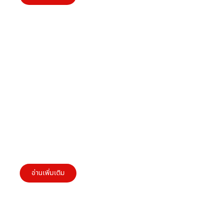
Culture 3.0 สำหรับการปะยุกต์ใช้ในองค์กรของผู้
ประกอบการ SMEs
อ่านเพิ่มเติม