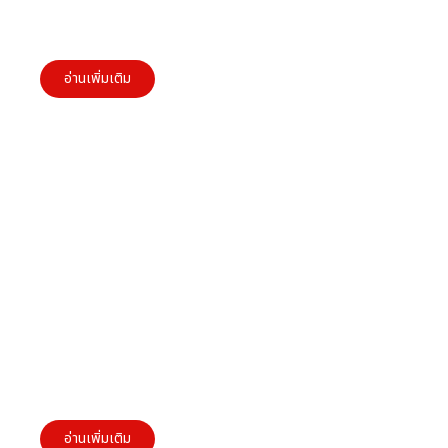
Resilience: การปรับตัวของผู้ประกอบการ SMEs ใน
ยุคเปลี่ยนแปลง
อ่านเพิ่มเติม
well-being ขององค์กรที่ผู้ประกอบการ SMEs ต้อง
ใส่ใจ
อ่านเพิ่มเติม