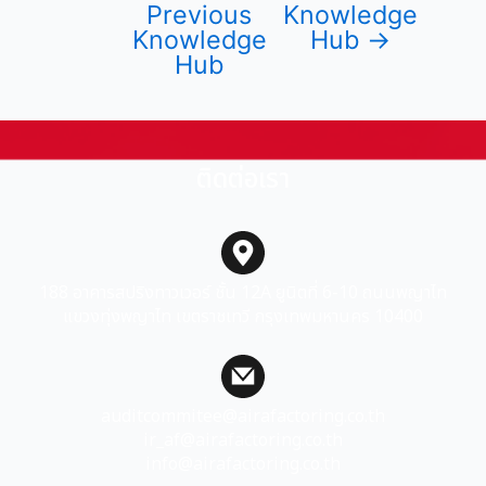
Previous
Knowledge
Knowledge
Hub
→
Hub
ติดต่อเรา
188 อาคารสปริงทาวเวอร์ ชั้น 12A ยูนิตที่ 6-10 ถนนพญาไท
แขวงทุ่งพญาไท เขตราชเทวี กรุงเทพมหานคร 10400
auditcommitee@airafactoring.co.th
ir_af@airafactoring.co.th
info@airafactoring.co.th