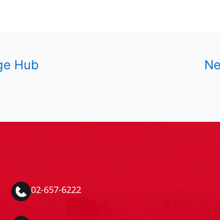
ge Hub
Ne
02-657-6222