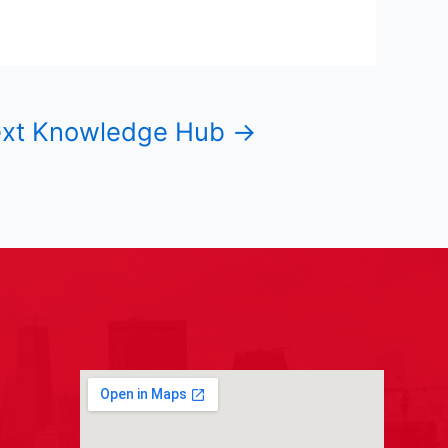
xt Knowledge Hub
→