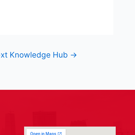
xt Knowledge Hub
→