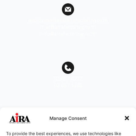
auditcommitee@airafactoring.co.th
ir_af@airafactoring.co.th
info@airafactoring.co.th
02-657-6222
02-657-6245
Manage Consent
Scan to add friends
To provide the best experiences, we use technologies like