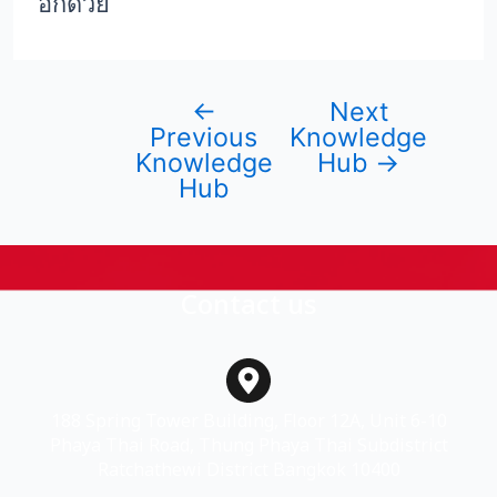
อีกด้วย
←
Next
Previous
Knowledge
Knowledge
Hub
→
Hub
Contact us
188 Spring Tower Building, Floor 12A, Unit 6-10
Phaya Thai Road, Thung Phaya Thai Subdistrict
Ratchathewi District Bangkok 10400