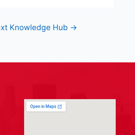
xt Knowledge Hub
→